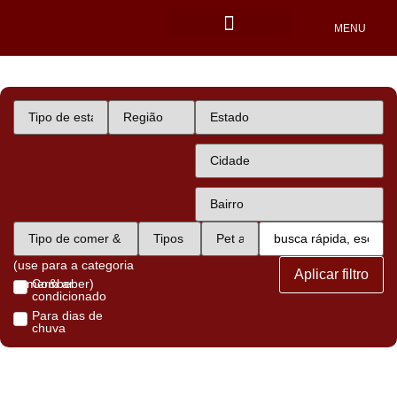
MENU
Locais Pet friendly
(use para a categoria
Aplicar filtro
comer&beber)
Com ar
condicionado
Para dias de
chuva