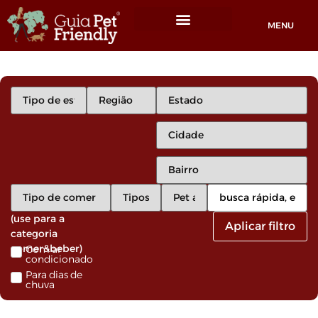
MENU
Locais Pet friendly
(use para a
Aplicar filtro
categoria
comer&beber)
Com ar
condicionado
Para dias de
chuva