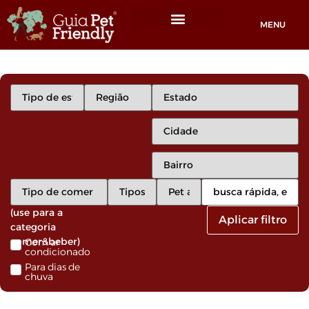
MENU
Locais Pet friendly
(use para a
Aplicar filtro
categoria
comer&beber)
Com ar
condicionado
Para dias de
chuva