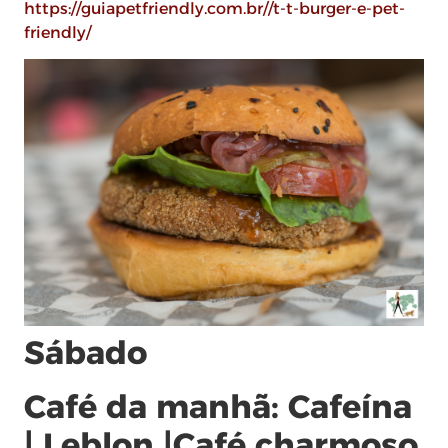
https://guiapetfriendly.com.br//t-t-burger-e-pet-
friendly/
Sábado
Café da manhã: Cafeína
| Leblon |Café charmoso