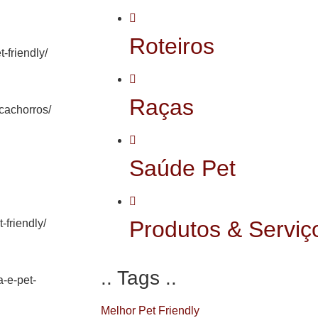
Roteiros
-friendly/
Raças
cachorros/
Saúde Pet
Produtos & Serviç
-friendly/
.. Tags ..
a-e-pet-
Melhor Pet Friendly