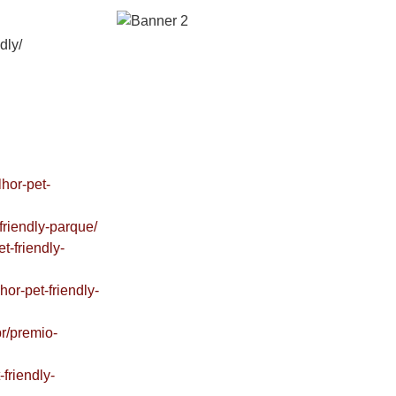
dly/
lhor-pet-
friendly-parque/
t-friendly-
hor-pet-friendly-
br/premio-
friendly-