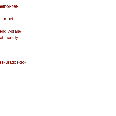
melhor-pet-
hor-pet-
endly-praia/
t-friendly-
aes-jurados-do-