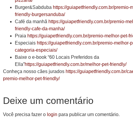
pizzaria/
Burger&Sabduba
https://guiapetfriendly.com.br/premio-
friendly-burgersanduba/
Café da manhã
https://guiapetfriendly.com.br/premio-mel
friendly-cafe-da-manha/
Praia
https://guiapetfriendly.com.br/premio-melhor-pet-fri
Especiais
https://guiapetfriendly.com.br/premio-melhor-pe
categoria-especiais/
Baixe o e-book “60 Locais Preferidos da
Ella”
https://guiapetfriendly.com.br/melhor-pet-friendly/
Conheça nosso cães jurados
https://guiapetfriendly.com.br/c
premio-melhor-pet-friendly/
Deixe um comentário
Você precisa fazer o
login
para publicar um comentário.