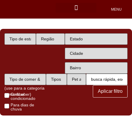
MENU
Locais Pet friendly
(use para a categoria
Aplicar filtro
comer&beber)
Com ar
condicionado
Para dias de
chuva