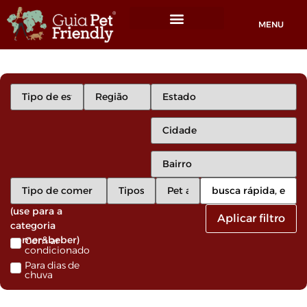
MENU
Locais Pet friendly
(use para a
Aplicar filtro
categoria
comer&beber)
Com ar
condicionado
Para dias de
chuva