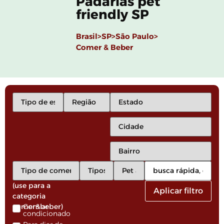
Padarias pet
friendly SP
Brasil>
SP>
São Paulo>
Comer & Beber
(use para a
Aplicar filtro
categoria
comer&beber)
Com ar
condicionado