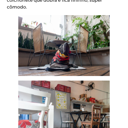
colchonete que dobra e fica fininho, super
cômodo.