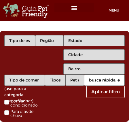
MENU
Locais Pet friendly
(use para a
Aplicar filtro
categoria
comer&beber)
Com ar
condicionado
Para dias de
chuva