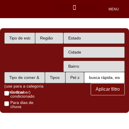
MENU
Locais Pet friendly
(use para a categoria
Aplicar filtro
comer&beber)
Com ar
condicionado
Para dias de
chuva