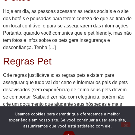
Hoje em dia, as pessoas acessam as redes sociais e o site
dos hotéis e pousadas para terem certeza de que se trata de
um local confiável e para se assegurarem das informações.
Portanto, quando você comunica que é pet friendly, mas não
tem fotos e infos sobre os pets gera insegurança e
desconfiança. Tenha […]
Regras Pet
Crie regras justificáveis: as regras pets existem para
assegurar que tudo vai dar certo e informar os pais de pets
desavisados (sem experiência) de como seus pets devem
se comportar. Saiba dizer não com elegância, porém não
crie um documento que afugente seus hóspedes e mais
pareça um regime ditatorial. Disponibilize as regras pets
Usamos cookies para garantir que oferecemos a melhor
Siga […]
experiência em nosso site. Se você continuar a usar este site,
assumiremos que você está satisfeito com ele.
Fale com a gente pelo crisberger@guiapetfriendly.com.br