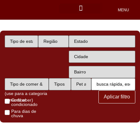
MENU
Locais Pet friendly
(use para a categoria
Aplicar filtro
comer&beber)
Com ar
condicionado
Para dias de
chuva