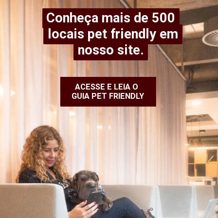
Conheça mais de 500
Conheça mais de 500
locais pet friendly em
locais pet friendly em
nosso site.
nosso site.
ACESSE E LEIA O
GUIA PET FRIENDLY