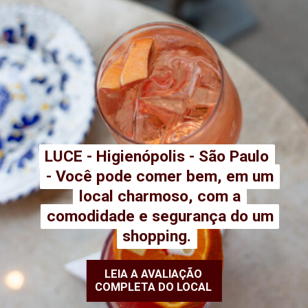
LUCE - Higienópolis - São Paulo
LUCE - Higienópolis - São Paulo
- Você pode comer bem, em um
- Você pode comer bem, em um
local charmoso, com a
local charmoso, com a
comodidade e segurança do um
comodidade e segurança do um
shopping.
shopping.
LEIA A AVALIAÇÃO
COMPLETA DO LOCAL