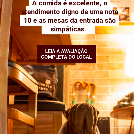
A comida é excelente, o
A comida é excelente, o
atendimento digno de uma nota
atendimento digno de uma
nota 10 e as mesas da entrada
10 e as mesas da entrada são
são simpáticas.
simpáticas.
LEIA A AVALIAÇÃO
COMPLETA DO LOCAL