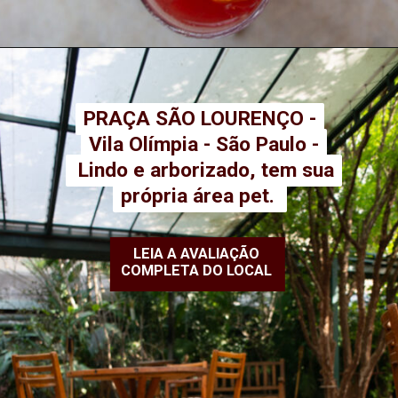
PRAÇA SÃO LOURENÇO -
PRAÇA SÃO LOURENÇO -
Vila Olímpia - São Paulo -
Vila Olímpia - São Paulo -
Lindo e arborizado, tem sua
Lindo e arborizado, tem sua
própria área pet.
própria área pet.
LEIA A AVALIAÇÃO
COMPLETA DO LOCAL