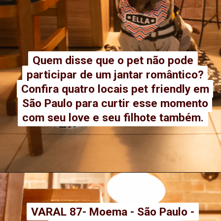
Quem disse que o pet não pode
Quem disse que o pet não pode
participar de um jantar romântico?
participar de um jantar romântico?
Confira quatro locais pet friendly em
Confira quatro locais pet friendly em
São Paulo para curtir esse momento
São Paulo para curtir esse momento
com seu love e seu filhote também.
com seu love e seu filhote também.
VARAL 87- Moema - São Paulo -
VARAL 87- Moema - São Paulo -