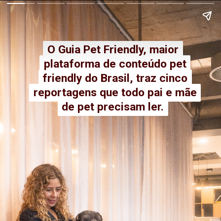
O Guia Pet Friendly, maior
O Guia Pet Friendly, maior
plataforma de conteúdo pet
plataforma de conteúdo pet
friendly do Brasil, traz cinco
friendly do Brasil, traz cinco
reportagens que todo pai e mãe
reportagens que todo pai e mãe
de pet precisam ler.
de pet precisam ler.