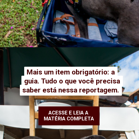
Mais um item obrigatório: a
Mais um item obrigatório: a
guia. Tudo o que você precisa
guia. Tudo o que você precisa
saber está nessa reportagem.
saber está nessa reportagem.
ACESSE E LEIA A
MATÉRIA COMPLETA