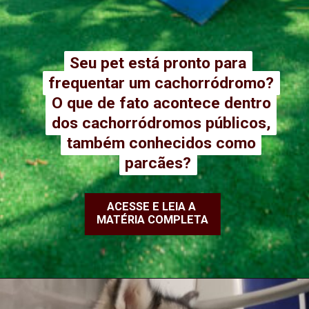
Seu pet está pronto para
Seu pet está pronto para
frequentar um cachorródromo?
frequentar um cachorródromo?
O que de fato acontece dentro
O que de fato acontece dentro
dos cachorródromos públicos,
dos cachorródromos públicos,
também conhecidos como
também conhecidos como
parcães?
parcães?
ACESSE E LEIA A
MATÉRIA COMPLETA