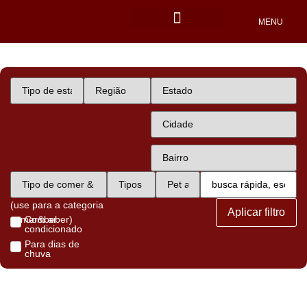
MENU
Locais Pet friendly
(use para a categoria
Aplicar filtro
comer&beber)
Com ar
condicionado
Para dias de
chuva