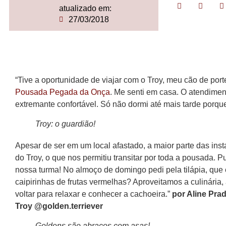
atualizado em:
27/03/2018
“Tive a oportunidade de viajar com o Troy, meu cão de por
Pousada Pegada da Onça
. Me senti em casa. O atendiment
extremante confortável. Só não dormi até mais tarde porque
Troy: o guardião!
Apesar de ser em um local afastado, a maior parte das inst
do Troy, o que nos permitiu transitar por toda a pousada.
nossa turma! No almoço de domingo pedi pela tilápia, que 
caipirinhas de frutas vermelhas? Aproveitamos a culinária, a
voltar para relaxar e conhecer a cachoeira.”
por Aline Pra
Troy @golden.terriever
Goldens são abraços com asas!