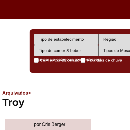
(use para a categoria comer&beber)
Com ar condicionado
Para dias de chuva
Arquivados>
Troy
por Cris Berger