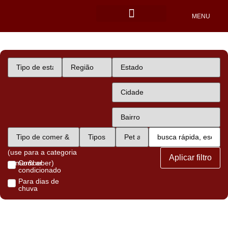
MENU
Locais Pet friendly
(use para a categoria
Aplicar filtro
comer&beber)
Com ar
condicionado
Para dias de
chuva