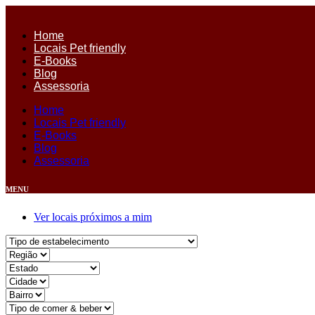
Ir
para
Home
o
Locais Pet friendly
conteúdo
E-Books
Blog
Assessoria
Home
Locais Pet friendly
E-Books
Blog
Assessoria
MENU
Ver locais próximos a mim