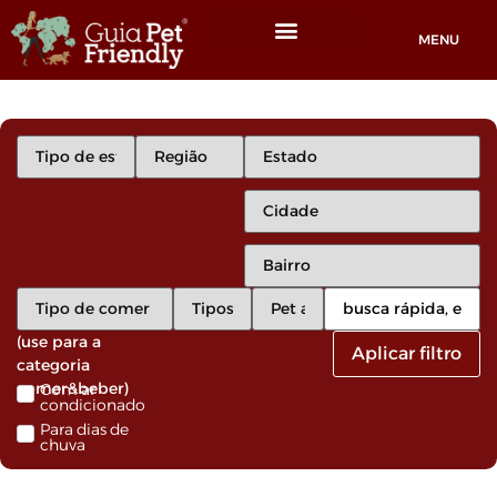
MENU
Locais Pet friendly
(use para a
Aplicar filtro
categoria
comer&beber)
Com ar
condicionado
Para dias de
chuva