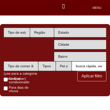
MENU
Locais Pet friendly
(use para a categoria
Aplicar filtro
comer&beber)
Com ar
condicionado
Para dias de
chuva