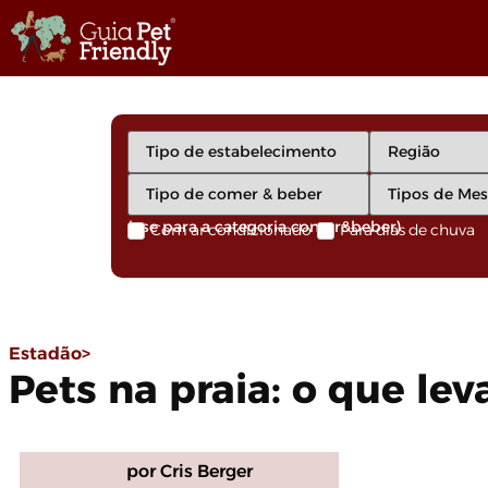
(use para a categoria comer&beber)
Com ar condicionado
Para dias de chuva
Estadão>
Pets na praia: o que lev
por Cris Berger