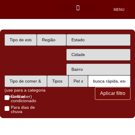
MENU
Locais Pet friendly
(use para a categoria
Aplicar filtro
comer&beber)
Com ar
condicionado
Para dias de
chuva