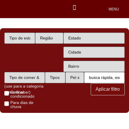
MENU
Locais Pet friendly
(use para a categoria
Aplicar filtro
comer&beber)
Com ar
condicionado
Para dias de
chuva