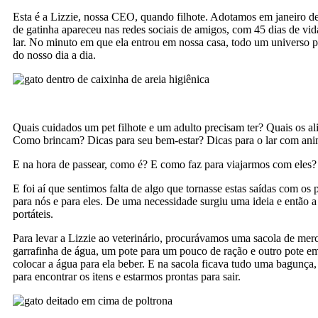
Esta é a Lizzie, nossa CEO, quando filhote. Adotamos em janeiro de
de gatinha apareceu nas redes sociais de amigos, com 45 dias de vi
lar. No minuto em que ela entrou em nossa casa, todo um universo p
do nosso dia a dia.
Quais cuidados um pet filhote e um adulto precisam ter? Quais os al
Como brincam? Dicas para seu bem-estar? Dicas para o lar com ani
E na hora de passear, como é? E como faz para viajarmos com eles?
E foi aí que sentimos falta de algo que tornasse estas saídas com os p
para nós e para eles. De uma necessidade surgiu uma ideia e então a
portáteis.
Para levar a Lizzie ao veterinário, procurávamos uma sacola de me
garrafinha de água, um pote para um pouco de ração e outro pote 
colocar a água para ela beber. E na sacola ficava tudo uma bagunça,
para encontrar os itens e estarmos prontas para sair.