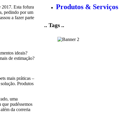
Produtos & Serviços
 2017. Esta fofura
da, pedindo por um
assou a fazer parte
.. Tags ..
imentos ideais?
mais de estimação?
ets mais práticas –
 solução. Produtos
rcado, uma
em que pudéssemos
 além da correria