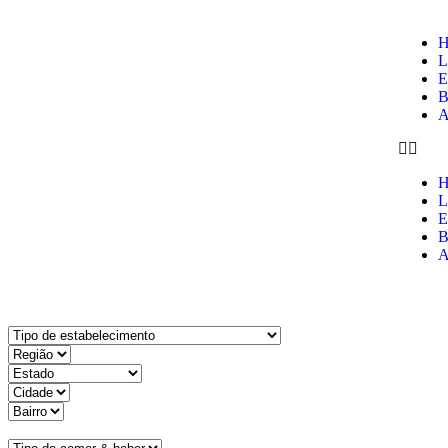
H
L
E
B
A
H
L
E
B
A