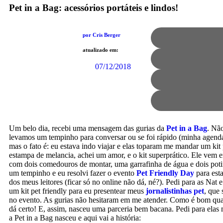
Pet in a Bag: acessórios portáteis e lindos!
por Cris Berger
atualizado em:
07/12/2018
Um belo dia, recebi uma mensagem das gurias da
Pet in a Bag
. Nã
levamos um tempinho para conversar ou se foi rápido (minha agend
mas o fato é: eu estava indo viajar e elas toparam me mandar um kit
estampa de melancia, achei um amor, e o kit superprático. Ele vem
com dois comedouros de montar, uma garrafinha de água e dois pot
um tempinho e eu resolvi fazer o evento
Pet Friendly Day
para est
dos meus leitores (ficar só no online não dá, né?). Pedi para as Nat 
um kit pet friendly para eu presentear meus
jornalistinhas pet
, que
no evento. As gurias não hesitaram em me atender. Como é bom quan
dá certo! E, assim, nasceu uma parceria bem bacana. Pedi para ela
a Pet in a Bag nasceu e aqui vai a história: