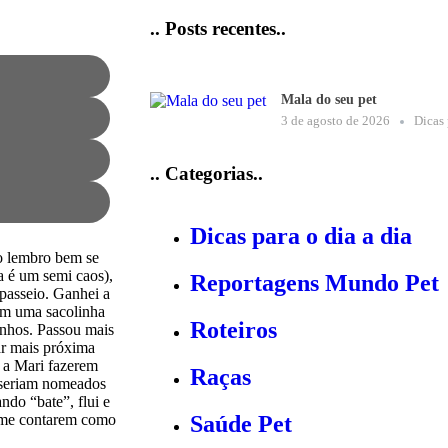
.. Posts recentes..
Mala do seu pet
3 de agosto de 2026
Dicas 
.. Categorias..
Dicas para o dia a dia
o lembro bem se
a é um semi caos),
Reportagens Mundo Pet
 passeio. Ganhei a
 em uma sacolinha
Roteiros
inhos. Passou mais
ar mais próxima
e a Mari fazerem
Raças
 seriam nomeados
do “bate”, flui e
s me contarem como
Saúde Pet