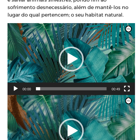
sofrimento desnecessário, além de mantê-los no
lugar do qual pertencem; o seu habitat natural.
Tocador
de
vídeo
00:00
00:49
Tocador
de
vídeo