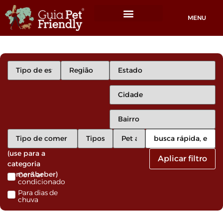
MENU
Locais Pet friendly
(use para a
Aplicar filtro
categoria
comer&beber)
Com ar
condicionado
Para dias de
chuva