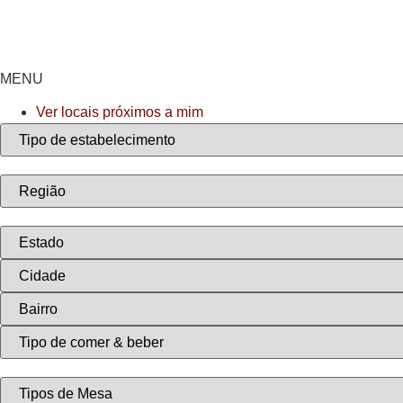
Ir
para
o
conteúdo
MENU
Ver locais próximos a mim