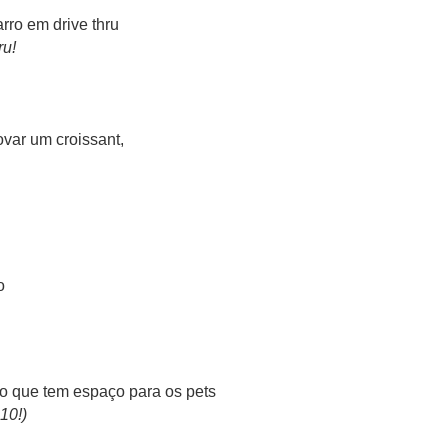
ru!
ovar um croissant,
10!)