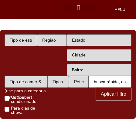
MENU
Locais Pet friendly
(use para a categoria
Aplicar filtro
comer&beber)
Com ar
condicionado
Para dias de
chuva