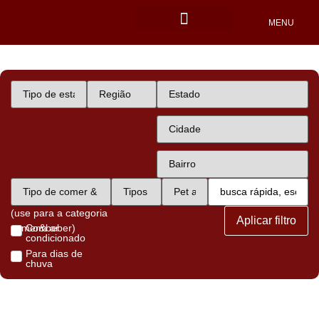
MENU
Locais Pet friendly
(use para a categoria
Aplicar filtro
comer&beber)
Com ar
condicionado
Para dias de
chuva