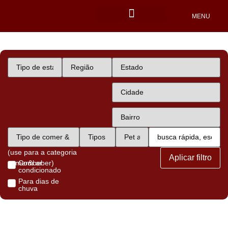
MENU
Locais Pet friendly
(use para a categoria
Aplicar filtro
comer&beber)
Com ar
condicionado
Para dias de
chuva