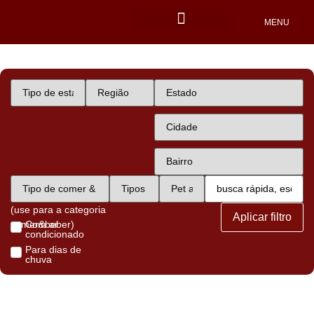
MENU
Locais Pet friendly
(use para a categoria
Aplicar filtro
comer&beber)
Com ar
condicionado
Para dias de
chuva