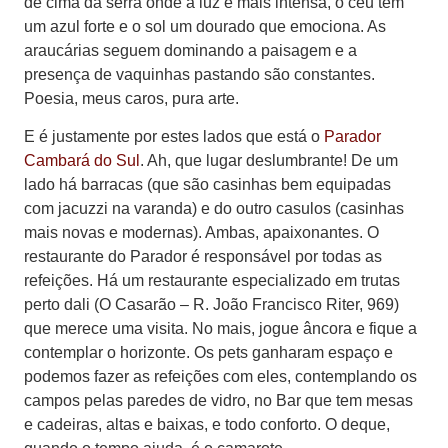
de cima da serra onde a luz é mais intensa, o céu tem
um azul forte e o sol um dourado que emociona. As
araucárias seguem dominando a paisagem e a
presença de vaquinhas pastando são constantes.
Poesia, meus caros, pura arte.
E é justamente por estes lados que está o
Parador
Cambará do Sul
. Ah, que lugar deslumbrante! De um
lado há barracas (que são casinhas bem equipadas
com jacuzzi na varanda) e do outro casulos (casinhas
mais novas e modernas). Ambas, apaixonantes. O
restaurante do Parador é responsável por todas as
refeições. Há um restaurante especializado em trutas
perto dali (O Casarão – R. João Francisco Riter, 969)
que merece uma visita. No mais, jogue âncora e fique a
contemplar o horizonte. Os pets ganharam espaço e
podemos fazer as refeições com eles, contemplando os
campos pelas paredes de vidro, no Bar que tem mesas
e cadeiras, altas e baixas, e todo conforto. O deque,