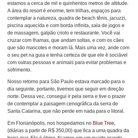
estamos a cerca de mil e quinhentos metros de altitude.
A área do resort é enorme, tem trilhas, espaços para
contemplar a natureza, quadra de beach tênis, jacuzzi,
piscina aquecida e com borda infinita, sala de jogos e
de massagem, galpão criolo e restaurante. Você vai
cruzar com lhamas, que andam soltas, e com os cães
que são mascotes e moram lá. Mais uma vez, ande com
o seu pet na guia e tenha certeza de que ele é sociável
com outras pessoas e animais para evitar problemas e
sofrimento.
Nosso retorno para São Paulo estava marcado para o
dia seguinte, portanto, tivemos que seguir em direção
norte. Dessa vez, consegui ir pela serra e tive o prazer
de contemplar a paisagem cenográfica da serra de
Santa Catarina, que não perde em nada para o litoral.
Em Florianópolis, nos hospedamos no
Blue Tree
,
(diárias a partir de R$ 350,00) que fica a uma quadra da
beira-mar. Ele é ótimo, ficamos em um quarto grande