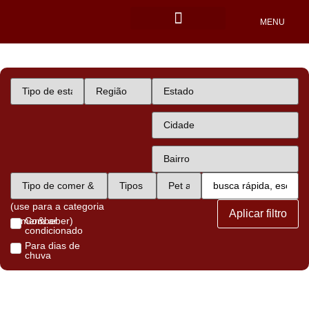
MENU
Locais Pet friendly
(use para a categoria
Aplicar filtro
comer&beber)
Com ar
condicionado
Para dias de
chuva