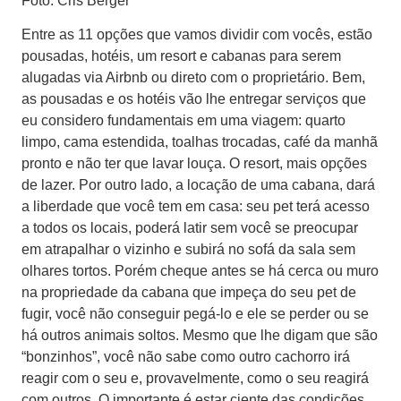
Foto: Cris Berger
Entre as 11 opções que vamos dividir com vocês, estão
pousadas, hotéis, um resort e cabanas para serem
alugadas via Airbnb ou direto com o proprietário. Bem,
as pousadas e os hotéis vão lhe entregar serviços que
eu considero fundamentais em uma viagem: quarto
limpo, cama estendida, toalhas trocadas, café da manhã
pronto e não ter que lavar louça. O resort, mais opções
de lazer. Por outro lado, a locação de uma cabana, dará
a liberdade que você tem em casa: seu pet terá acesso
a todos os locais, poderá latir sem você se preocupar
em atrapalhar o vizinho e subirá no sofá da sala sem
olhares tortos. Porém cheque antes se há cerca ou muro
na propriedade da cabana que impeça do seu pet de
fugir, você não conseguir pegá-lo e ele se perder ou se
há outros animais soltos. Mesmo que lhe digam que são
“bonzinhos”, você não sabe como outro cachorro irá
reagir com o seu e, provavelmente, como o seu reagirá
com outros. O importante é estar ciente das condições