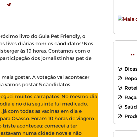
róximo livro do Guia Pet Friendly, o
os lives diárias com os cãodidatos! Nos
.
berger às 19 horas. Contamos com o
participação dos jornalistinhas pet de
Dicas
ê mais gostar. A votação vai acontecer
Repo
ia vamos postar 5 cãodidatos.
Rote
peguei muitos carrapatos. No mesmo dia
Raça
odia e no dia seguinte fui medicado.
Saúd
 já com todas as vacinas em dia e
Prod
para Osasco. Foram 10 horas de viagem
triste aconteceu: comecei a ter
s estavam numa cidade nova e não