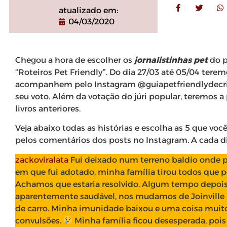
atualizado em:
04/03/2020
Chegou a hora de escolher os
jornalistinhas pet
do p
“Roteiros Pet Friendly”. Do dia 27/03 até 05/04 terem
acompanhem pelo Instagram @guiapetfriendlydecris
seu voto. Além da votação do júri popular, teremos a 
livros anteriores.
Veja abaixo todas as histórias e escolha as 5 que voc
pelos comentários dos posts no Instagram. A cada d
zackoviralata
Fui deixado num terreno baldio onde 
em que fui adotado, minha família tirou todos que p
Achamos que estaria resolvido. Algum tempo depois,
aparentemente saudável, nos mudamos de Joinville 
de carro. Minha imunidade baixou e uma coisa muito 
convulsões.
Minha família ficou desesperada, poi