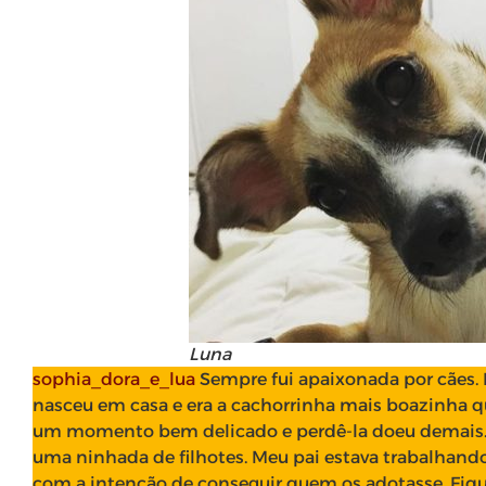
Luna
sophia_dora_e_lua
Sempre fui apaixonada por cães. N
nasceu em casa e era a cachorrinha mais boazinha que
um momento bem delicado e perdê-la doeu demais
uma ninhada de filhotes. Meu pai estava trabalhando a
com a intenção de conseguir quem os adotasse. Fiq