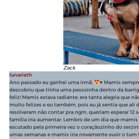
Zack
lunarieth
Ano passado eu ganhei uma irmã.
♥️
Mamis sempre 
descobriu que tinha uma pessoinha dentro da barri
feliz! Mamis estava radiante, era tanta alegria que n
muito felizes e eu também, pois eu já sentia que ali
resolveram não contar pra ngm, queriam esperar 12 se
família iria aumentar. Lembro de um dia que mami
escutado pela primeira vez o coraçãozinho do serzin
umas semanas e mamis iria novamente ouvir o tu