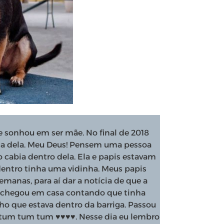
sonhou em ser mãe. No final de 2018
ga dela. Meu Deus! Pensem uma pessoa
ão cabia dentro dela. Ela e papis estavam
 dentro tinha uma vidinha. Meus papis
manas, para aí dar a notícia de que a
s chegou em casa contando que tinha
ho que estava dentro da barriga. Passou
m tum tum tum
♥️
♥️
♥️
♥️
. Nesse dia eu lembro