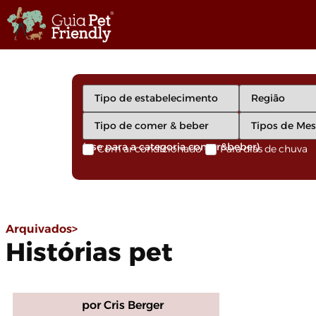
(use para a categoria comer&beber)
Com ar condicionado
Para dias de chuva
Arquivados>
Histórias pet
por Cris Berger