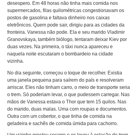
desespero. Em 48 horas não tinha mais comida nos
supermercados, filas quilométricas congestionavam os
postos de gasolina e faltava dinheiro nos caixas
eletrônicos. Quem pode sair, dirigiu para as cidades da
fronteira. Vanessa não pode. Ela e seu marido Vladimir
Granovskaya, também biólogo, tentaram deixar Kiev por
duas vezes. Na primeira, o táxi nunca apareceu e
naquela noite escutaram o bombardeio na cidade
vizinha.
No dia seguinte, começou o toque de recolher. Existia
uma janela pequena para saírem do país e resolveram
arriscar. Eles não tinham carro, o meio de transporte seria
o trem. Só poderiam levar, o que pudessem carregar. Nas
mãos de Vanessa estava o Thor que tem 15 quilos. Nas
do marido, duas malas. Uma com roupas e documentos.
Outra com um cobertor, o que tinha de comida na
geladeira e sachês de comida úmida para cachorro.
Um vizinho prestou socorro e os levou à estação de trem