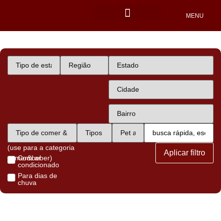
MENU
Locais Pet friendly
(use para a categoria
Aplicar filtro
comer&beber)
Com ar
condicionado
Para dias de
chuva