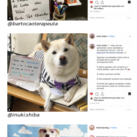
@bartocaoterapeuta
@inuki.shiba