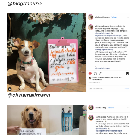
@blogdaniina
@oliviamallmann