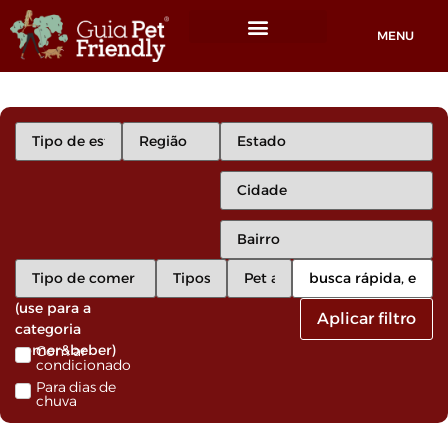
MENU
Locais Pet friendly
(use para a
Aplicar filtro
categoria
comer&beber)
Com ar
condicionado
Para dias de
chuva