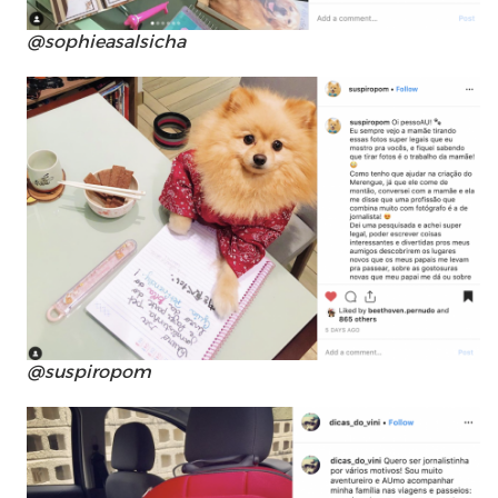
@sophieasalsicha
@suspiropom