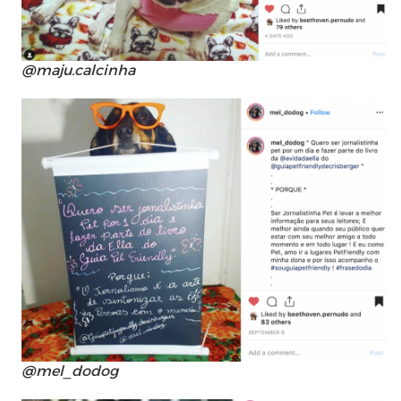
@maju.calcinha
@mel_dodog