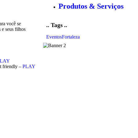
Produtos & Serviços
ara você se
.. Tags ..
 e seus filhos
Eventos
Fortaleza
PLAY
t friendly –
PLAY