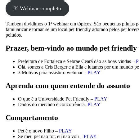
3º Webinar completo
Também dividimos o 1ª webinar em tópicos. São pequenas pílulas p
familiarizar e tornar-se um local pet friendly adorado pelos pet lovers
peludos.
Prazer, bem-vindo ao mundo pet friendly
Prefeitura de Fortaleza e Sebrae Ceará dão as boas-vindas –
Olá, somos a Cris Berger e a Ella e lutamos por um mundo pe
3 Motivos para assistir o webinar –
PLAY
Aprenda com quem entende do assunto
O que é a Universidade Pet Friendly –
PLAY
Dados do mercado e concorrência-
PLAY
Comportamento
Pet é o novo Filho –
PLAY
Se meu pet não for, eu não vou –
PLAY