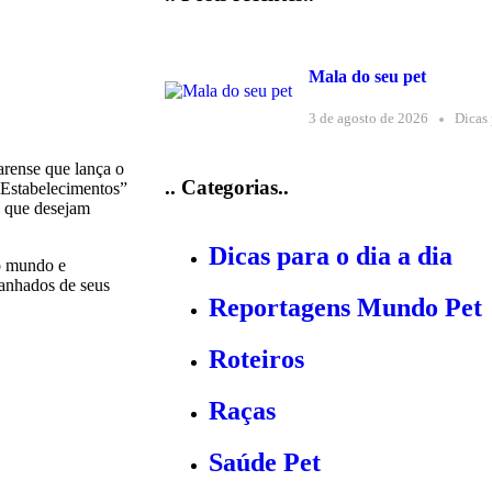
Mala do seu pet
3 de agosto de 2026
Dicas 
arense que lança o
.. Categorias..
 Estabelecimentos”
s que desejam
Dicas para o dia a dia
o mundo e
panhados de seus
Reportagens Mundo Pet
Roteiros
Raças
Saúde Pet