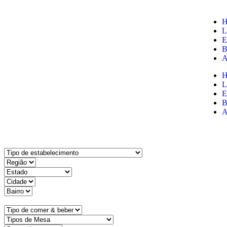
H
L
E
B
A
H
L
E
B
A