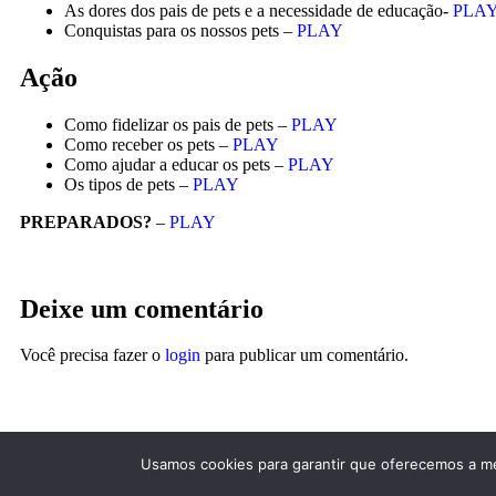
As dores dos pais de pets e a necessidade de educação-
PLA
Conquistas para os nossos pets –
PLAY
Ação
Como fidelizar os pais de pets –
PLAY
Como receber os pets –
PLAY
Como ajudar a educar os pets –
PLAY
Os tipos de pets –
PLAY
PREPARADOS?
–
PLAY
Deixe um comentário
Você precisa fazer o
login
para publicar um comentário.
Fale com a gente pelo crisberger@guiapetfriendly.com.br
Usamos cookies para garantir que oferecemos a mel