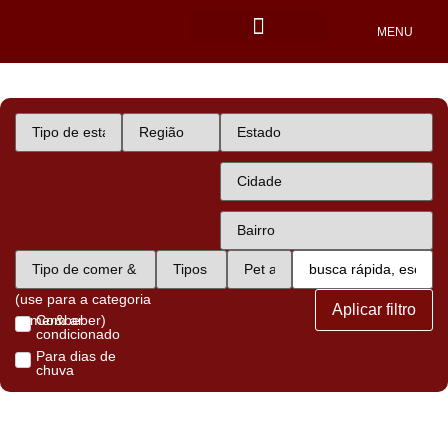
MENU
Locais Pet friendly
(use para a categoria
Aplicar filtro
comer&beber)
Com ar
condicionado
Para dias de
chuva