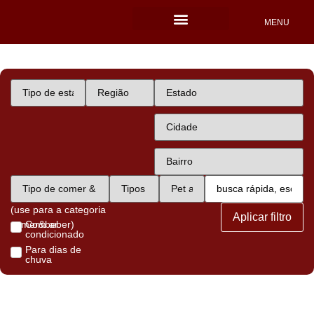
MENU
Locais Pet friendly
(use para a categoria
Aplicar filtro
comer&beber)
Com ar
condicionado
Para dias de
chuva