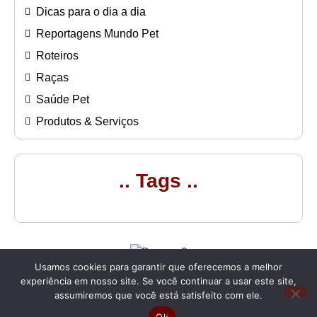
Dicas para o dia a dia
Reportagens Mundo Pet
Roteiros
Raças
Saúde Pet
Produtos & Serviços
.. Tags ..
Usamos cookies para garantir que oferecemos a melhor
experiência em nosso site. Se você continuar a usar este site,
assumiremos que você está satisfeito com ele.
Fale com a gente pelo crisberger@guiapetfriendly.com.br
Ok