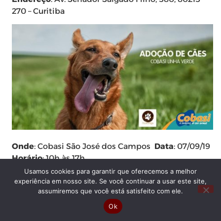
270 – Curitiba
Onde
: Cobasi São José dos Campos
Data
: 07/09/19
Horário
: 10h às 17h
Usamos cookies para garantir que oferecemos a melhor
Endereço
: Avenida Deputado Benedito Matarazzo,
experiência em nosso site. Se você continuar a usar este site,
5701, 12216-580 São José dos Campos
assumiremos que você está satisfeito com ele.
Ok