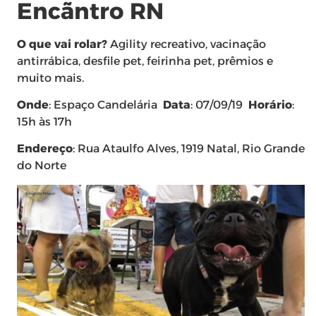
Encãntro RN
O que vai rolar?
Agility recreativo, vacinação
antirrábica, desfile pet, feirinha pet, prêmios e
muito mais.
Onde
: Espaço Candelária
Data
: 07/09/19
Horário
:
15h às 17h
Endereço
: Rua Ataulfo Alves, 1919 Natal, Rio Grande
do Norte