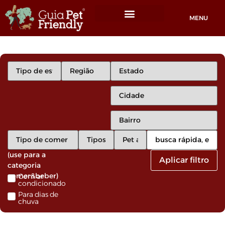
MENU
Locais Pet friendly
(use para a
Aplicar filtro
categoria
comer&beber)
Com ar
condicionado
Para dias de
chuva