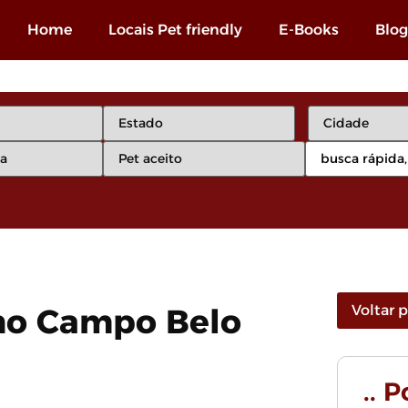
Home
Locais Pet friendly
E-Books
Blog
 no Campo Belo
Voltar 
.. 