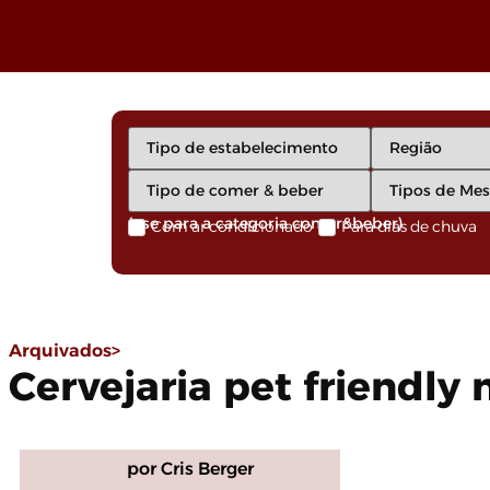
(use para a categoria comer&beber)
Com ar condicionado
Para dias de chuva
Arquivados>
Cervejaria pet friendly
por Cris Berger