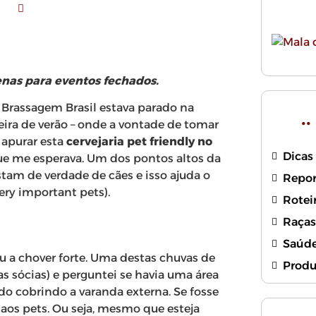
penas para eventos fechados.
e Brassagem Brasil estava parado na
.
ira de verão – onde a vontade de tomar
 apurar esta
cervejaria pet friendly no
Dicas 
 que me esperava. Um dos pontos altos da
stam de verdade de cães e isso ajuda o
Repor
ery important pets).
Rotei
Raças
Saúde
 a chover forte. Uma destas chuvas de
Produ
as sócias) e perguntei se havia uma área
do cobrindo a varanda externa. Se fosse
a aos pets. Ou seja, mesmo que esteja