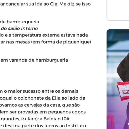
r cancelar sua ida ao Cia. Me diz se isso
 do salão interno
ado e a temperatura externa estava nada
tar nas mesas (em forma de piquenique)
ram o maior sucesso entre os demais
oquei o colchonete da Ella ao lado da
ovamos as cervejas da casa, que são
odem ser provadas em pequenos copos
randes, é claro): a Belgian IPA –
estina parte dos lucros ao Instituto