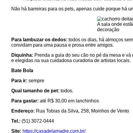
Não há barreiras para os pets, apenas cuide porque há um
A sala onde estã
decoração
Para lambuzar os dedos:
todos os dias, há almoços se
convidam para uma pausa e prosa entre amigos.
Diquinha:
Prenda a guia do seu cão no pé da mesa e vá na
e elegidas na sua cuidadosa curadoria de artistas locais.
Bate Bola
Para ir:
sempre
Qual tamanho de pet:
todos.
Para gastar:
até R$ 30,00 em lanchinhos
Endereço:
Rua Tobias da Silva, 258, Moinhos de Vento
Tel.:
(51) 3072-0444
Site:
https://casadelamadre.com.br/