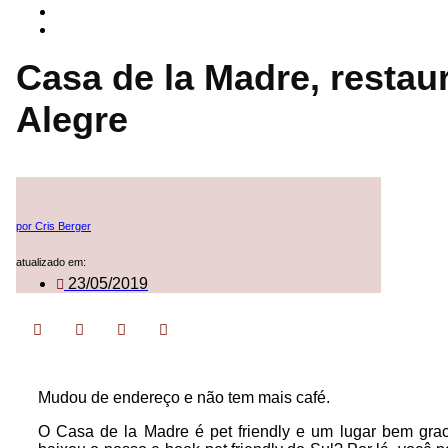
Casa de la Madre, restaur
Alegre
por Cris Berger
atualizado em:
23/05/2019
Mudou de endereço e não tem mais café.
O Casa de la Madre é pet friendly e um lugar bem grac