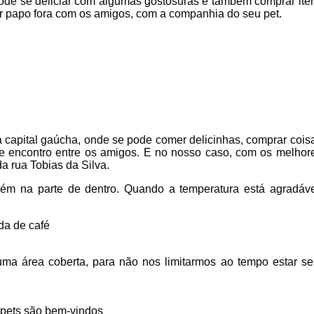
 pode se deliciar com algumas gostosuras e também comprar ite
r papo fora com os amigos, com a companhia do seu pet.
a capital gaúcha, onde se pode comer delicinhas, comprar cois
de encontro entre os amigos. E no nosso caso, com os melhor
a rua Tobias da Silva.
m na parte de dentro. Quando a temperatura está agradáve
ma área coberta, para não nos limitarmos ao tempo estar s
 pets são bem-vindos