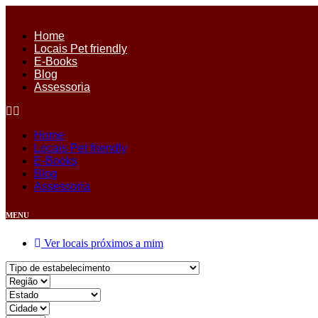
Ir
para
Home
o
Locais Pet friendly
conteúdo
E-Books
Blog
Assessoria
Home
Locais Pet friendly
E-Books
Blog
Assessoria
MENU
Ver locais próximos a mim