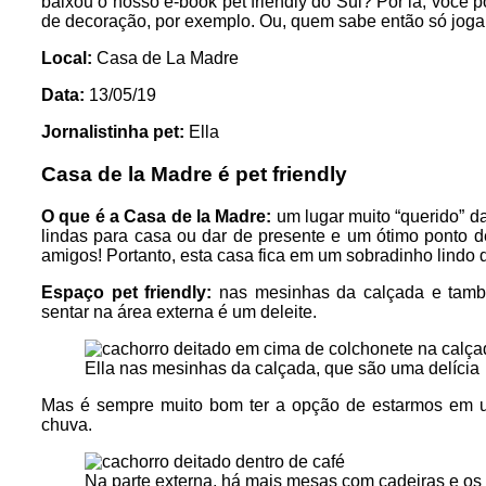
baixou o nosso e-book pet friendly do Sul? Por lá, você
de decoração, por exemplo. Ou, quem sabe então só joga
Local:
Casa de La Madre
Data:
13/05/19
Jornalistinha pet:
Ella
Casa de la Madre é pet friendly
O que é a Casa de la Madre:
um lugar muito “querido” d
lindas para casa ou dar de presente e um ótimo ponto 
amigos! Portanto, esta casa fica em um sobradinho lindo d
Espaço pet friendly:
nas mesinhas da calçada e també
sentar na área externa é um deleite.
Ella nas mesinhas da calçada, que são uma delícia
Mas é sempre muito bom ter a opção de estarmos em u
chuva.
Na parte externa, há mais mesas com cadeiras e os