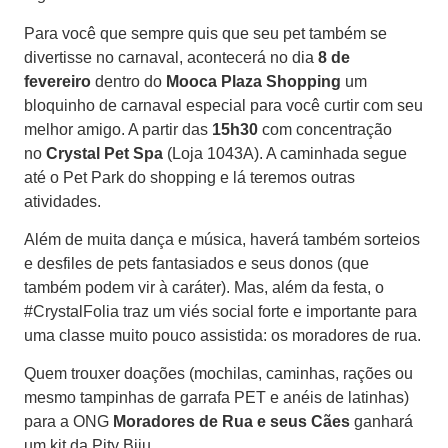
Para você que sempre quis que seu pet também se
divertisse no carnaval, acontecerá no dia
8 de
fevereiro
dentro do
Mooca Plaza Shopping
um
bloquinho de carnaval especial para você curtir com seu
melhor amigo. A partir das
15h30
com concentração
no
Crystal Pet Spa
(Loja 1043A). A caminhada segue
até o Pet Park do shopping e lá teremos outras
atividades.
Além de muita dança e música, haverá também sorteios
e desfiles de pets fantasiados e seus donos (que
também podem vir à caráter). Mas, além da festa, o
#CrystalFolia traz um viés social forte e importante para
uma classe muito pouco assistida: os moradores de rua.
Quem trouxer doações (mochilas, caminhas, rações ou
mesmo tampinhas de garrafa PET e anéis de latinhas)
para a ONG
Moradores de Rua e seus Cães
ganhará
um kit da Pity Biju.