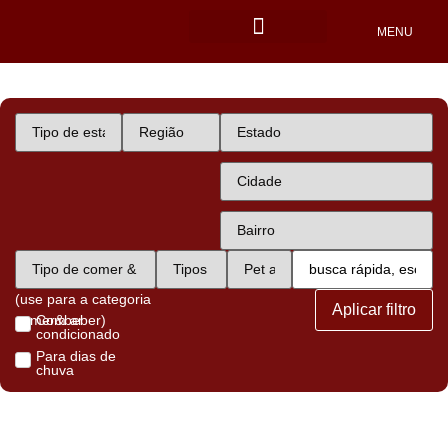
MENU
Locais Pet friendly
(use para a categoria
Aplicar filtro
comer&beber)
Com ar
condicionado
Para dias de
chuva