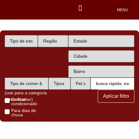
MENU
Locais Pet friendly
(use para a categoria
Aplicar filtro
comer&beber)
Com ar
condicionado
Para dias de
chuva