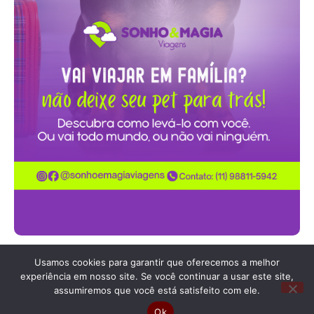
Usamos cookies para garantir que oferecemos a melhor
experiência em nosso site. Se você continuar a usar este site,
Fale com a gente pelo
assumiremos que você está satisfeito com ele.
crisberger@guiapetfriendly.com.br
Ok