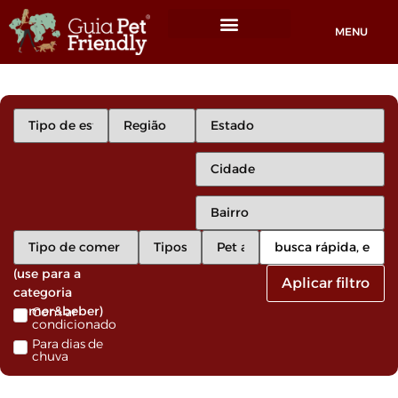
MENU
Locais Pet friendly
(use para a
Aplicar filtro
categoria
comer&beber)
Com ar
condicionado
Para dias de
chuva