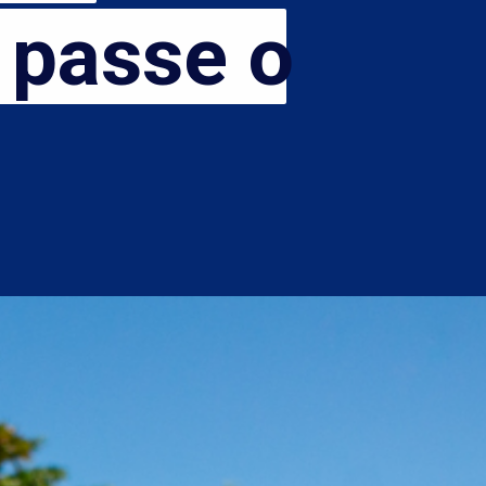
asse o 
passe o 