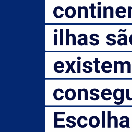
continent
continen
ilhas são
ilhas são
existem p
existem 
conseguim
consegui
Escolha en
Escolha e