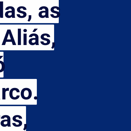
, as 
s, as 
iás, 
liás, 
 
o. 
co. 
, 
s, 