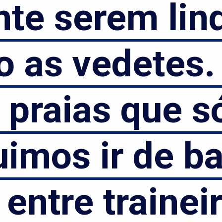
e serem lindas
te serem linda
 as vedetes. Al
 as vedetes. A
raias que só 
praias que só
os ir de barc
mos ir de bar
tre traineiras
ntre traineira