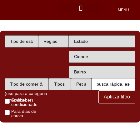
MENU
Locais Pet friendly
(use para a categoria
Aplicar filtro
comer&beber)
Com ar
condicionado
Para dias de
chuva