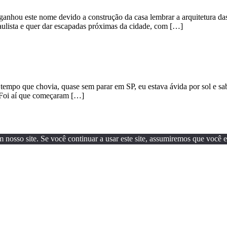
 ganhou este nome devido a construção da casa lembrar a arquitetura d
aulista e quer dar escapadas próximas da cidade, com […]
mpo que chovia, quase sem parar em SP, eu estava ávida por sol e sabi
. Foi aí que começaram […]
osso site. Se você continuar a usar este site, assumiremos que você est