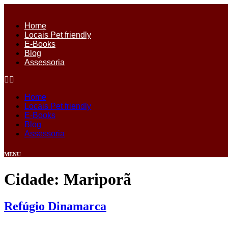
Ir
para
Home
o
Locais Pet friendly
conteúdo
E-Books
Blog
Assessoria
Home
Locais Pet friendly
E-Books
Blog
Assessoria
MENU
Cidade:
Mariporã
Refúgio Dinamarca