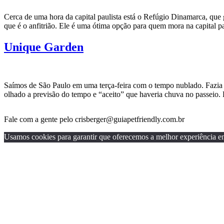
Cerca de uma hora da capital paulista está o Refúgio Dinamarca, que
que é o anfitrião. Ele é uma ótima opção para quem mora na capital p
Unique Garden
Saímos de São Paulo em uma terça-feira com o tempo nublado. Fazia te
olhado a previsão do tempo e “aceito” que haveria chuva no passeio
Fale com a gente pelo crisberger@guiapetfriendly.com.br
Usamos cookies para garantir que oferecemos a melhor experiência em n