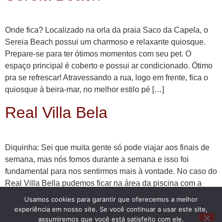
Onde fica? Localizado na orla da praia Saco da Capela, o
Sereia Beach possui um charmoso e relaxante quiosque.
Prepare-se para ter ótimos momentos com seu pet. O
espaço principal é coberto e possui ar condicionado. Ótimo
pra se refrescar! Atravessando a rua, logo em frente, fica o
quiosque à beira-mar, no melhor estilo pé […]
Real Villa Bela
Diquinha: Sei que muita gente só pode viajar aos finais de
semana, mas nós fomos durante a semana e isso foi
fundamental para nos sentirmos mais à vontade. No caso do
Real Villa Bella pudemos ficar na área da piscina com a
Ella, Beethoven e Lisa porque éramos praticamente nós.
Usamos cookies para garantir que oferecemos a melhor
Com a casa cheia, haverá […]
experiência em nosso site. Se você continuar a usar este site,
assumiremos que você está satisfeito com ele.