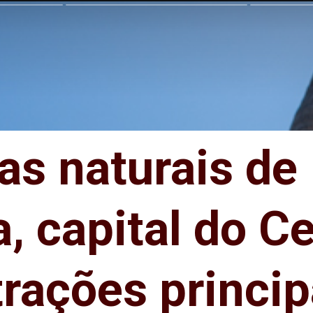
as naturais de
as naturais de
, capital do Ce
, capital do Ce
trações princip
trações princip