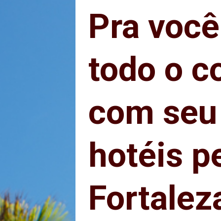
Pra você
Pra você
todo o c
todo o c
com seu 
com seu 
hotéis p
hotéis p
Fortalez
Fortalez