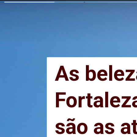
As belez
As belez
Fortaleza
Fortaleza
são as a
são as a