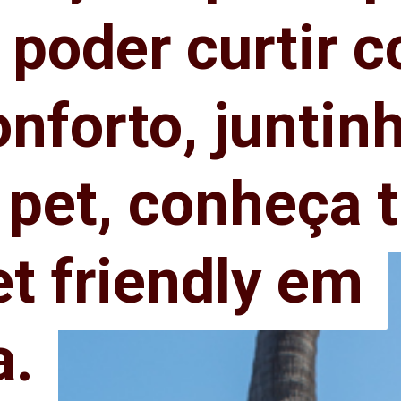
 poder curtir 
 poder curtir 
onforto, juntin
onforto, juntin
pet, conheça t
pet, conheça t
et friendly em
et friendly em
a.
a.