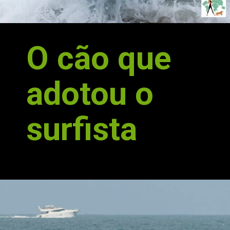
O cão que 
adotou o 
surfista
div>