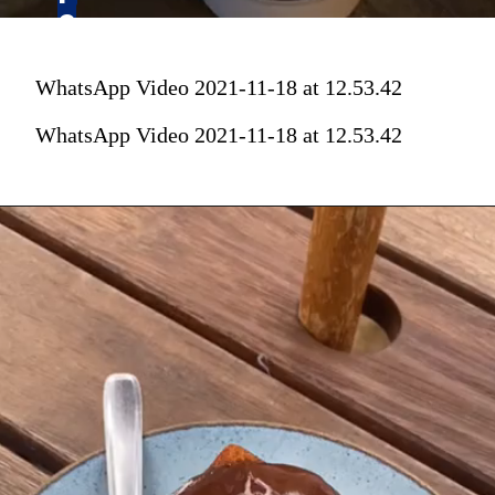
e
e
t 
t 
f
f
WhatsApp Video 2021-11-18 at 12.53.42
r
r
WhatsApp Video 2021-11-18 at 12.53.42
i
i
e
e
n
n
d
d
l
l
y 
y 
p
p
a
a
r
r