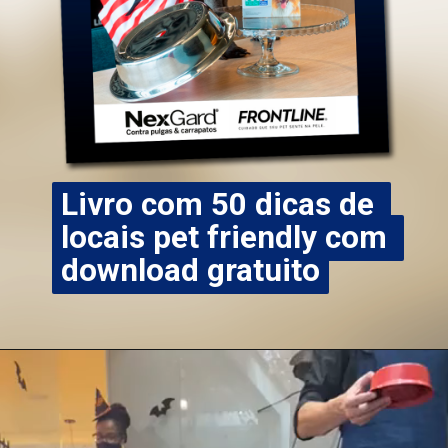
Livro com 50 dicas de 
Livro com 50 dicas de 
locais pet friendly com 
locais pet friendly com 
download gratuito
download gratuito