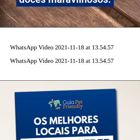
c
c
r
r
u
u
s
s
h
h
WhatsApp Video 2021-11-18 at 13.54.57
.
.
WhatsApp Video 2021-11-18 at 13.54.57
.
.
. 
. 
q
q
u
u
e
e
m 
m 
s
s
a
a