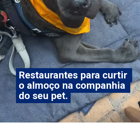
Restaurantes para curtir 
Restaurantes para curtir 
o almoço na companhia 
o almoço na companhia 
do seu pet.
do seu pet.