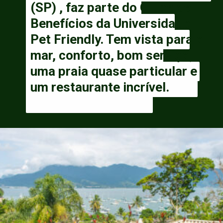
(SP) , faz parte do

(SP) , faz parte do Clube de 
 Clube de Benefícios da 
Benefícios da Universidade 
Universidade Pet Friendly. 
Pet Friendly. Tem vista para o 
Tem vista para o mar, 
mar, conforto, bom serviço, 
conforto, bom serviço, uma 
uma praia quase particular e 
praia quase particular e um 
um restaurante incrível.
restaurante incrível.