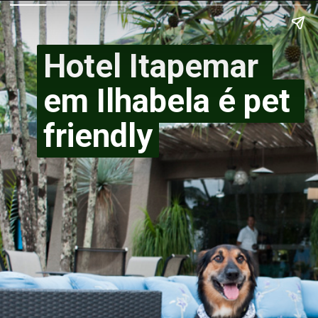
Hotel Itapemar 
Hotel Itapemar 
em Ilhabela é pet 
em Ilhabela é pet 
friendly
friendly