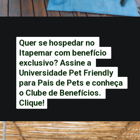
Quer se hospedar no 
Quer se hospedar no 
Itapemar com benefício 
Itapemar com benefício 
exclusivo? Assine a 
exclusivo? Assine a 
Universidade Pet Friendly 
Universidade Pet Friendly 
para Pais de Pets e conheça 
para Pais de Pets e conheça 
o Clube de Benefícios. 
o Clube de Benefícios. 
Clique!
Clique!