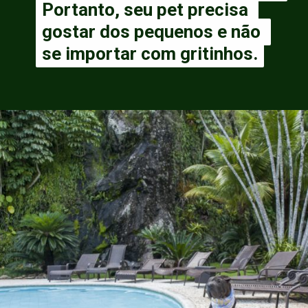
Portanto, seu pet precisa 
Portanto, seu pet precisa 
gostar dos pequenos e não 
gostar dos pequenos e não 
se importar com gritinhos.
se importar com gritinhos.