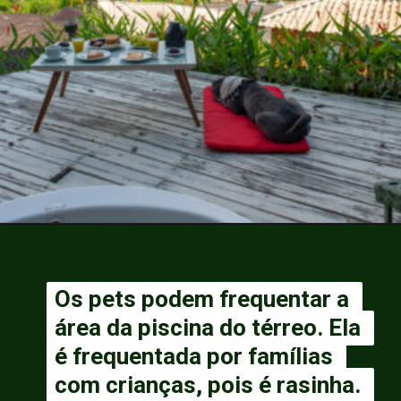
Os pets podem frequentar a 
Os pets podem frequentar a 
área da piscina do térreo. Ela 
área da piscina do térreo. Ela 
é frequentada por famílias 
é frequentada por famílias 
com crianças, pois é rasinha. 
com crianças, pois é rasinha. 