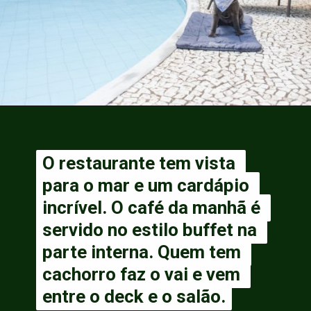
O restaurante tem vista 
O restaurante tem vista 
para o mar e um cardápio 
para o mar e um cardápio 
incrível. O café da manhã é 
incrível. O café da manhã é 
servido no estilo buffet na 
servido no estilo buffet na 
parte interna. Quem tem 
parte interna. Quem tem 
cachorro faz o vai e vem 
cachorro faz o vai e vem 
entre o deck e o salão.
entre o deck e o salão.