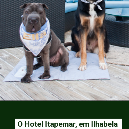
O Hotel Itapemar, em Ilhabela 
O Hotel Itapemar, em Ilhabela 